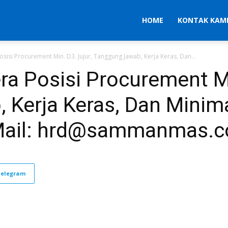
HOME
KONTAK KAM
sisi Procurement Min. D3. Jujur, Tanggung Jawab, Kerja Keras, Dan...
a Posisi Procurement Mi
 Kerja Keras, Dan Minima
Mail: hrd@sammanmas.co
Telegram