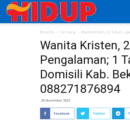
Aplikasi
Beranda
Cari Kerja
Wanita Kristen, 22 Tahun, Laj
Cari
Wanita Kristen, 
Pengalaman; 1 T
Kerja
Domisili Kab. Bek
di
088271876894
28 November 2025
Majalah
Facebook
Twitter
HIDUP