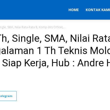
HOME
KONTAK KAM
Single, SMA, Nilai Rata-Rata 8, Komp (Ms Office),...
 Th, Single, SMA, Nilai R
galaman 1 Th Teknis Mold
, Siap Kerja, Hub : Andre
Telegram