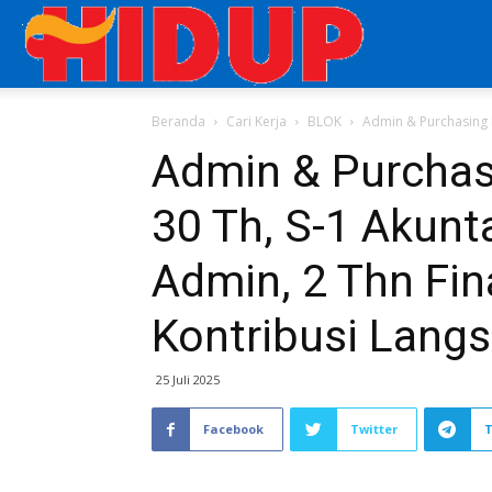
Aplikasi
Beranda
Cari Kerja
BLOK
Admin & Purchasing B
Cari
Admin & Purchas
30 Th, S-1 Akunt
Kerja
Admin, 2 Thn Fina
di
Kontribusi Langs
25 Juli 2025
Majalah
Facebook
Twitter
HIDUP