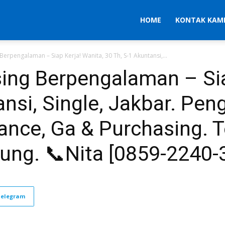
HOME
KONTAK KAM
erpengalaman – Siap Kerja! Wanita, 30 Th, S-1 Akuntansi,...
ing Berpengalaman – Sia
ansi, Single, Jakbar. Pe
nce, Ga & Purchasing. Te
ung. 📞Nita [0859-2240-
Telegram