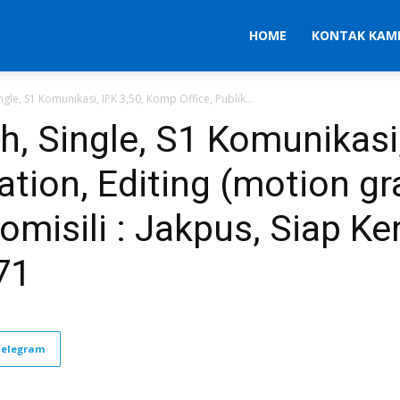
HOME
KONTAK KAM
ingle, S1 Komunikasi, IPK 3,50, Komp Office, Publik...
th, Single, S1 Komunikas
lation, Editing (motion gr
misili : Jakpus, Siap Kerj
71
Telegram