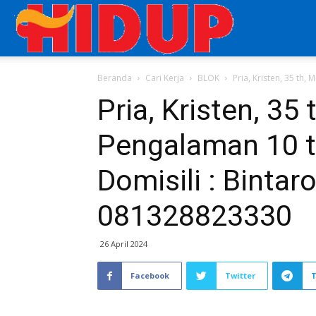
Aplikasi
Beranda
Cari Kerja
BLOK
Pria, Kristen, 35 th,
Cari
Pria, Kristen, 35
Pengalaman 10 t
Kerja
Domisili : Bintaro
di
081328823330
26 April 2024
Majalah
Facebook
Twitter
HIDUP