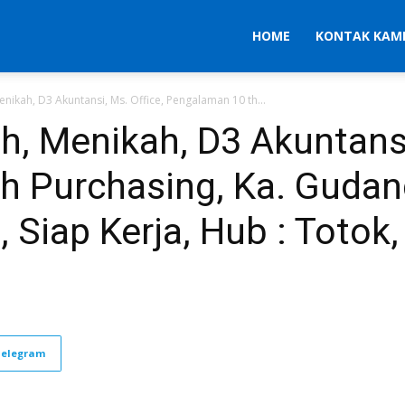
HOME
KONTAK KAM
 Menikah, D3 Akuntansi, Ms. Office, Pengalaman 10 th...
 th, Menikah, D3 Akuntansi
h Purchasing, Ka. Gudan
, Siap Kerja, Hub : Totok,
Telegram