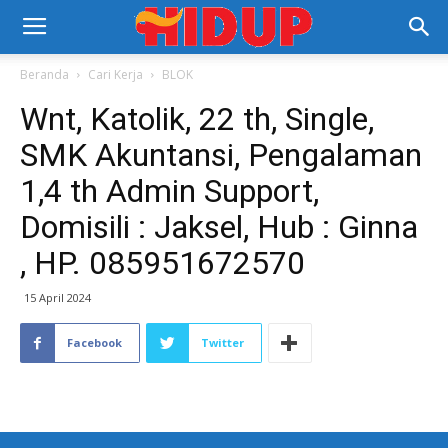
Beranda
Cari Kerja
BLOK
Wnt, Katolik, 22 th, Single,
SMK Akuntansi, Pengalaman
1,4 th Admin Support,
Domisili : Jaksel, Hub : Ginna
, HP. ‪085951672570‬‬
15 April 2024
Facebook
Twitter