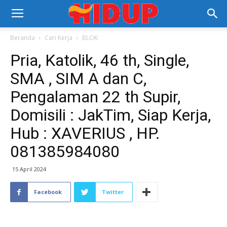
Beranda
Cari Kerja
BLOK
Pria, Katolik, 46 th, Single,
SMA , SIM A dan C,
Pengalaman 22 th Supir,
Domisili : JakTim, Siap Kerja,
Hub : XAVERIUS , HP.
081385984080
15 April 2024
Facebook
Twitter