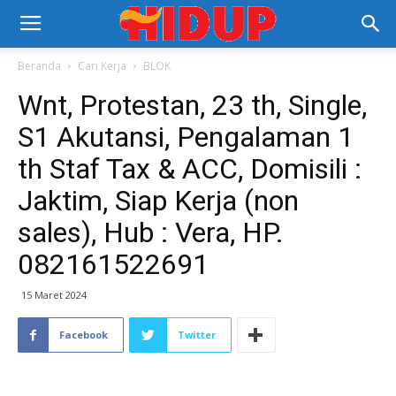
Beranda
Cari Kerja
BLOK
Wnt, Protestan, 23 th, Single,
S1 Akutansi, Pengalaman 1
th Staf Tax & ACC, Domisili :
Jaktim, Siap Kerja (non
sales), Hub : Vera, HP.
082161522691
15 Maret 2024
Facebook
Twitter