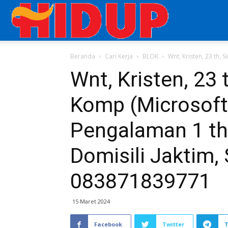
Aplikasi
Beranda
Cari Kerja
BLOK
Wnt, Kristen, 23 th, S
Cari
Wnt, Kristen, 23 
Komp (Microsoft 
Kerja
Pengalaman 1 th 
di
Domisili Jaktim, 
083871839771
Majalah
15 Maret 2024
HIDUP
Facebook
Twitter