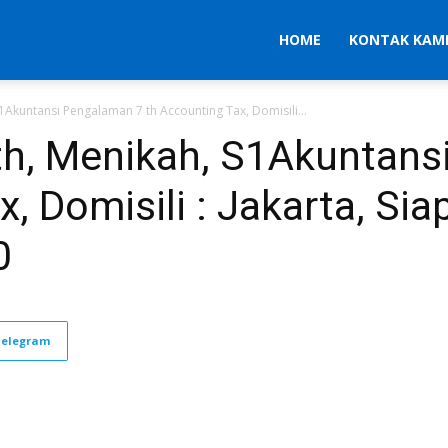
HOME
KONTAK KAM
S1Akuntansi Pengalaman 7 th Accounting Tax, Domisili...
 th, Menikah, S1Akuntan
, Domisili : Jakarta, Siap
0
Telegram