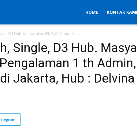
HOME
KONTAK KAM
Single, D3 Hub. Masyarakat, IPK 3.42, Komp Ms...
th, Single, D3 Hub. Masya
Pengalaman 1 th Admin, D
di Jakarta, Hub : Delvin
Telegram