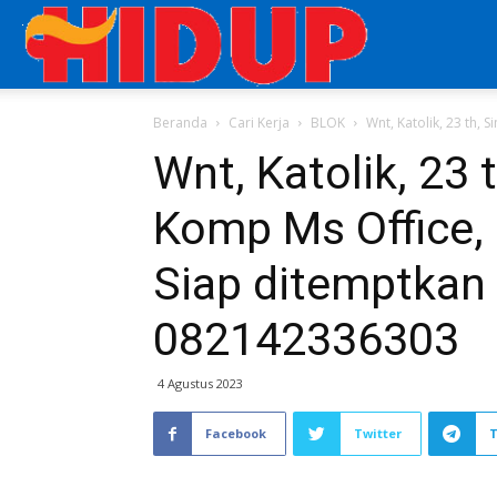
Aplikasi
Beranda
Cari Kerja
BLOK
Wnt, Katolik, 23 th, 
Cari
Wnt, Katolik, 23 
Komp Ms Office, 
Kerja
Siap ditemptkan 
di
082142336303
4 Agustus 2023
Majalah
Facebook
Twitter
HIDUP