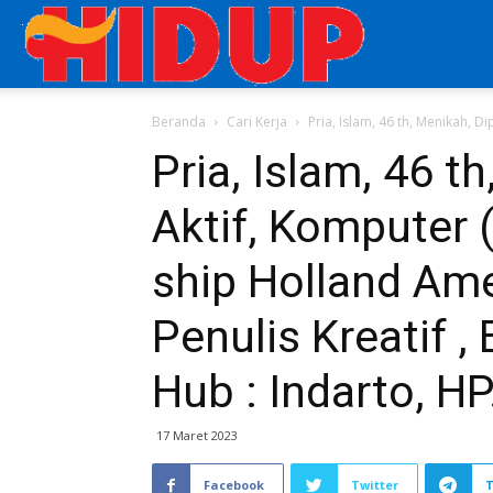
Aplikasi
Beranda
Cari Kerja
Pria, Islam, 46 th, Menikah, D
Cari
Pria, Islam, 46 t
Aktif, Komputer 
Kerja
ship Holland Ame
di
Penulis Kreatif ,
Hub : Indarto, 
Majalah
17 Maret 2023
HIDUP
Facebook
Twitter