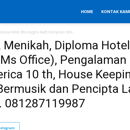
HOME
KONTAK KAM
iploma Hotel, Bhs Inggris Aktif, Komputer (Ms...
h, Menikah, Diploma Hotel
(Ms Office), Pengalaman 
rica 10 th, House Keepin
 Bermusik dan Pencipta L
HP. 081287119987
Telegram