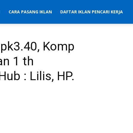
I
CARA PASANG IKLAN
DAFTAR IKLAN PENCARI KERJA
 Ipk3.40, Komp
an 1 th
ub : Lilis, HP.