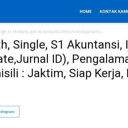
HOME
KONTAK KAM
ingle, S1 Akuntansi, Ipk3.40, Komp (Ms Office,Accurate,Jurnal ID),...
th, Single, S1 Akuntansi,
ate,Jurnal ID), Pengalam
li : Jaktim, Siap Kerja, H
Telegram