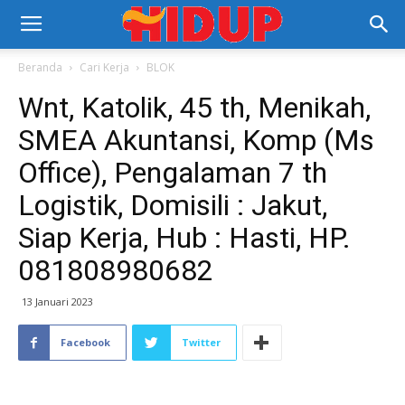
Beranda
Cari Kerja
BLOK
Wnt, Katolik, 45 th, Menikah,
SMEA Akuntansi, Komp (Ms
Office), Pengalaman 7 th
Logistik, Domisili : Jakut,
Siap Kerja, Hub : Hasti, HP.
081808980682
13 Januari 2023
Facebook
Twitter