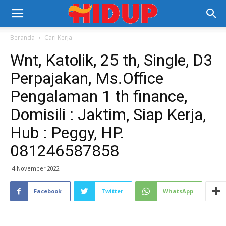
Beranda
Cari Kerja
Wnt, Katolik, 25 th, Single, D3
Perpajakan, Ms.Office
Pengalaman 1 th finance,
Domisili : Jaktim, Siap Kerja,
Hub : Peggy, HP.
081246587858
4 November 2022
Facebook
Twitter
WhatsApp