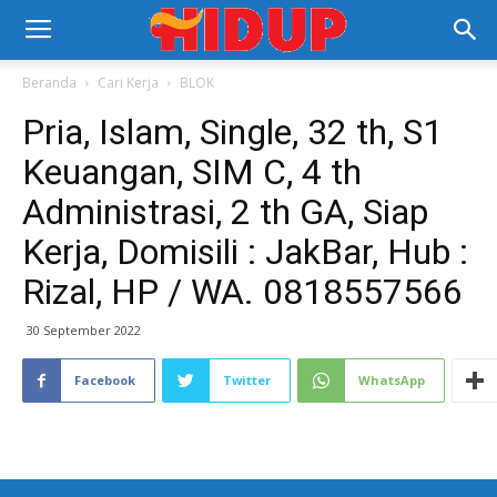
Beranda
Cari Kerja
BLOK
Pria, Islam, Single, 32 th, S1
Keuangan, SIM C, 4 th
Administrasi, 2 th GA, Siap
Kerja, Domisili : JakBar, Hub :
Rizal, HP / WA. 0818557566
30 September 2022
Facebook
Twitter
WhatsApp