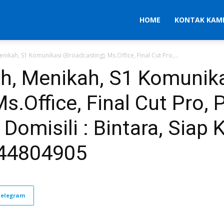
HOME
KONTAK KAM
Menikah, S1 Komunikasi (Broadcasting), Ms.Office, Final Cut Pro,...
 th, Menikah, S1 Komunik
Ms.Office, Final Cut Pro,
omisili : Bintara, Siap K
644804905
Telegram