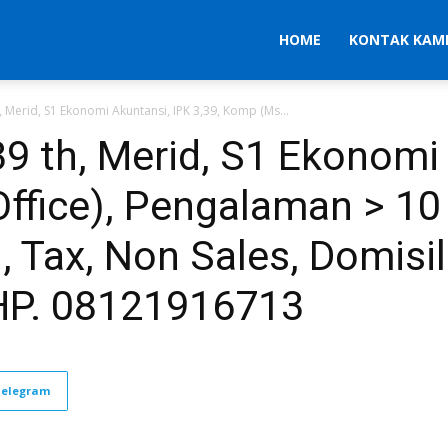
HOME
KONTAK KAM
, Merid, S1 Ekonomi Akuntansi, IPK 3,39, Komp (Ms...
39 th, Merid, S1 Ekonomi
ffice), Pengalaman > 10 
 Tax, Non Sales, Domisili
, HP. 08121916713
Telegram