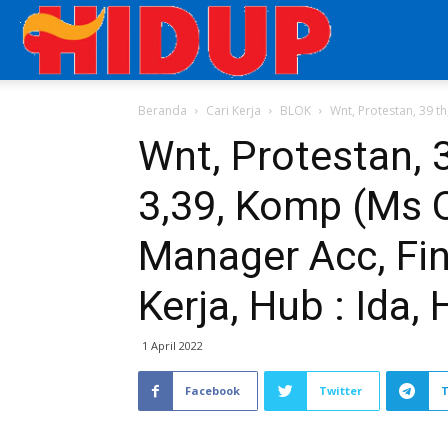
Aplikasi
Beranda
Cari Kerja
BLOK
Wnt, Protestan, 39 th
Cari
Wnt, Protestan, 
3,39, Komp (Ms O
Kerja
Manager Acc, Fin,
di
Kerja, Hub : Ida
1 April 2022
Majalah
Facebook
Twitter
HIDUP