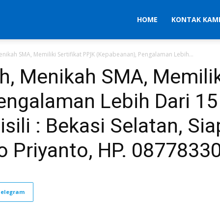
HOME
KONTAK KAM
 Menikah SMA, Memiliki Sertifikat PPJK (Kepabeanan), Pengalaman Lebih...
 th, Menikah SMA, Memilik
engalaman Lebih Dari 15
ili : Bekasi Selatan, Sia
ko Priyanto, HP. 087783
Telegram