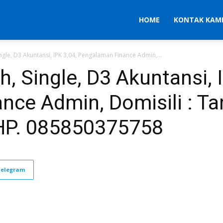
HOME
KONTAK KAM
Single, D3 Akuntansi, IPK 3,04, Pengalaman Finance Admin,...
th, Single, D3 Akuntansi, 
nce Admin, Domisili : Ta
, HP. 085850375758
Telegram