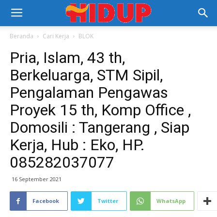
Beranda
Cari Kerja
BLOK
Pria, Islam, 43 th,
Berkeluarga, STM Sipil,
Pengalaman Pengawas
Proyek 15 th, Komp Office ,
Domosili : Tangerang , Siap
Kerja, Hub : Eko, HP.
085282037077
16 September 2021
Facebook
Twitter
WhatsApp