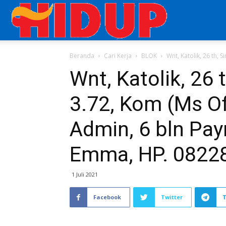
Aplikasi
Beranda
Cari Kerja
BLOK
Wnt, Katolik, 26 th, 
Cari
Wnt, Katolik, 26
3.72, Kom (Ms Of
Kerja
Admin, 6 bln Payro
di
Emma, HP. 0822
1 Juli 2021
Majalah
Facebook
Twitter
HIDUP