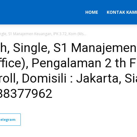
HOME
KONTAK KAM
Single, S1 Manajemen Keuangan, IPK 3.72, Kom (Ms...
 th, Single, S1 Manajeme
fice), Pengalaman 2 th F
ll, Domisili : Jakarta, Si
88377962
Telegram