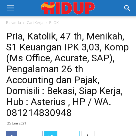
Beranda
Cari Kerja
BLOK
Pria, Katolik, 47 th, Menikah,
S1 Keuangan IPK 3,03, Komp
(Ms Office, Acurate, SAP),
Pengalaman 26 th
Accounting dan Pajak,
Domisili : Bekasi, Siap Kerja,
Hub : Asterius , HP / WA.
081214830948
25 Juni 2021