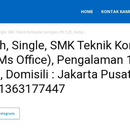
HOME
KONTAK KAM
 Single, SMK Teknik Komputer Jaringan, IPK 3,25, Komp...
 th, Single, SMK Teknik K
Ms Office), Pengalaman 1
 Domisili : Jakarta Pusat
81363177447
Telegram