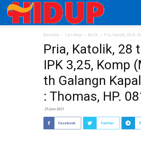
Aplikasi
Beranda
Cari Kerja
BLOK
Pria, Katolik, 28 th,
Cari
Pria, Katolik, 28
IPK 3,25, Komp (
Kerja
th Galangn Kapal,
di
: Thomas, HP. 0
25 Juni 2021
Majalah
Facebook
Twitter
HIDUP