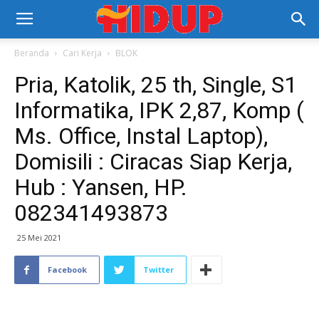
Beranda
Cari Kerja
BLOK
Pria, Katolik, 25 th, Single, S1
Informatika, IPK 2,87, Komp (
Ms. Office, Instal Laptop),
Domisili : Ciracas Siap Kerja,
Hub : Yansen, HP.
082341493873
25 Mei 2021
Facebook
Twitter